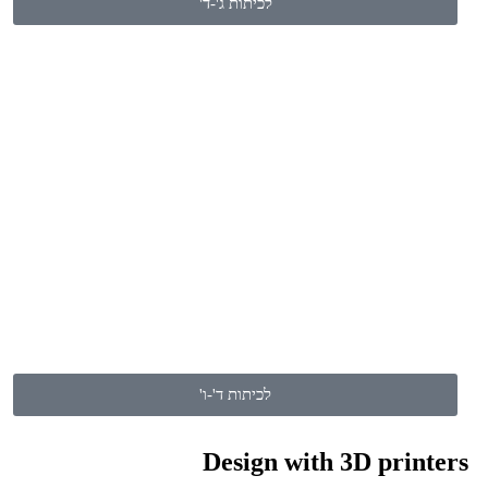
לכיתות ג'-ד'
קורס טקטיקס פרו
"תכנות,רובוטיקה ויזמות לילדים"
לפרטים
לכיתות ד'-ו'
Design with 3D printers