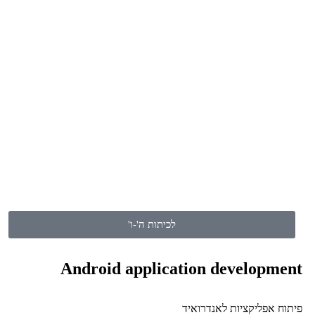
קורס Think 3D
"חשיבה עיצובית בתלת מימד"
לחץ כאן
לכיתות ה'-ו'
Android application development
פיתוח אפליקציות לאנדרואיד