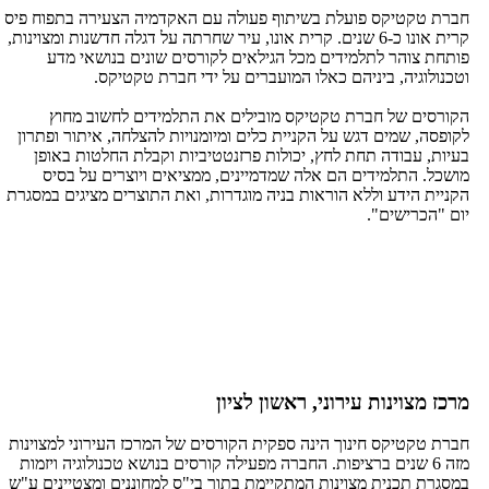
חברת טקטיקס פועלת בשיתוף פעולה עם האקדמיה הצעירה בתפוח פיס
קרית אונו כ-6 שנים. קרית אונו, עיר שחרתה על דגלה חדשנות ומצוינות,
פותחת צוהר לתלמידים מכל הגילאים לקורסים שונים בנושאי מדע
וטכנולוגיה, ביניהם כאלו המועברים על ידי חברת טקטיקס.
הקורסים של חברת טקטיקס מובילים את התלמידים לחשוב מחוץ
לקופסה, שמים דגש על הקניית כלים ומיומנויות להצלחה, איתור ופתרון
בעיות, עבודה תחת לחץ, יכולות פרזנטטיביות וקבלת החלטות באופן
מושכל. התלמידים הם אלה שמדמיינים, ממציאים ויוצרים על בסיס
הקניית הידע וללא הוראות בניה מוגדרות, ואת התוצרים מציגים במסגרת
יום "הכרישים".
מרכז מצוינות עירוני, ראשון לציון
חברת טקטיקס חינוך הינה ספקית הקורסים של המרכז העירוני למצוינות
מזה 6 שנים ברציפות. החברה מפעילה קורסים בנושא טכנולוגיה ויזמות
במסגרת תכנית מצוינות המתקיימת בתוך בי"ס למחוננים ומצטיינים ע"ש