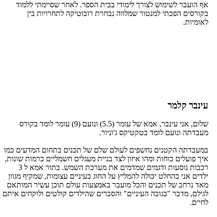
אף הועבר לשימוש לצורך לימודי בבית הספר. לאחר שסיימתי ללמוד
בקורסים הפכתי למנטור שמלווה נבחרת רובוטיקה לתחרויות בין
לאומיות.
עינבר קלמר
שלום, אני עינבר, אמא של עומר (5.5) ונועם (9) עומר לומד בקורס
מעבדתה ונועם לומד בטקטיקס ג'וניור.
במעבדתה הקטנים נחשפים לעולם שלם של תכנים בתחום המדעים כמו
איך פועלים כוחות ומהו איזון לצד בניית מעגלים חשמליים ברמות שונות,
רכבות נוסעות ודגמים שמדמים את מערכת השמש. בתור אמא ל 3
ילדים אני בהחלט יכולה להמליץ על החוג בעיניים עצומות, שמקיף מגוון
מאד נרחב של תכנים והכל מועבר באמצעות עולם תוכן עשיר המותאם
לגילם, מדבר "בגובה העיניים" והסברים שהילדים קולטים ולוקחים איתם
לחיים.