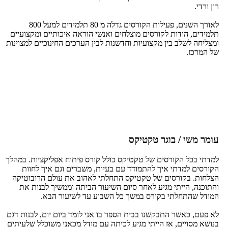
רון ורדי.
לאורך השנים, פעילות הקורסים גדלה מ 80 תלמידים למעל 800
תלמידים, הודות לקורסים מוצלחים ואנשי הוראה איכותיים ומקצועיים
ומצליחה לשלב בין מקצועיות וחדשנות לבין הערכים החינוכיים למצוינות
של המרכז.
עומר משי / בוגר טקטיקס
למדתי בכל הקורסים של טקטיקס כולל קורס פיתוח אפליקציות. במהלך
הקורסים למדתי איך להתמודד עם בעיות, משברים וגם איך לחוות
הצלחות. בקורסים של טקטיקס התחלתי לאהוב את עולם הרובוטיקה
והתוכנה, הייתי מגיע לאחר סיום השיעור הביתה וממשיך לבנות את
המודל שהתחלתי בקורס במשך כל השבוע עד לשיעור הבא.
לא פעם, כאשר התבקשנו בבית הספר בו אני לומד ביום יום, לבנות דגם
בנושא מסויים, אז הייתי מגיע לכיתה עם מודל מכאני משוכלל שלעיתים