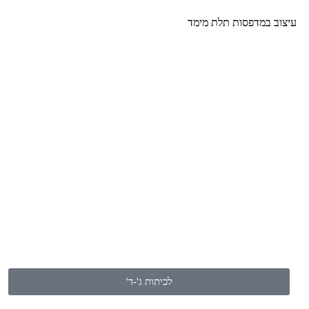
עיצוב במדפסות תלת מימד
קורס 3D
"מבוא לעיצוב בתלת מימד"
לחץ כאן
לכיתות ג'-ד'