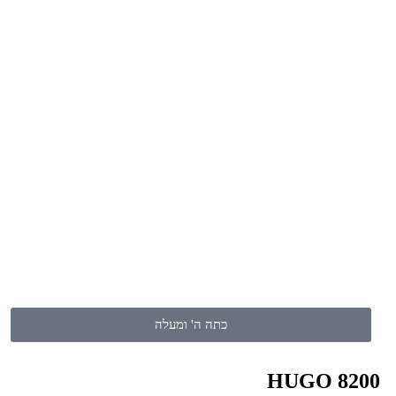
קורס פיתוח אפליקציות
לילדים
לחץ כאן
כתה ה' ומעלה
HUGO 8200